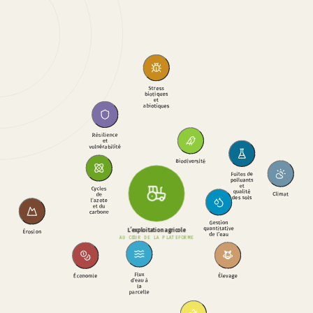
Stress
biotiques
et
abiotiques
Résilience
et
vulnérabilité
Biodiversité
Fuites de
polluants
Cycles
et
de
qualité
Climat
l’azote
des sols
et du
carbone
Gestion
Érosion
L’exploitation agricole
quantitative
de l’eau
AU CŒUR DE LA PLATEFORME
Économie
Flux
Élevage
d’eau à
la
parcelle